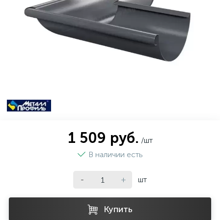
О нас
Металлообработка
Отзывы
Подбор краски (колеровка)
Поклейка обоев
Проектирование и строительство бассейнов
Распил пиломатериалов
1 509 руб.
/шт
В наличии есть
Резка стекла
-
+
шт
Ремонт инструмента
Купить