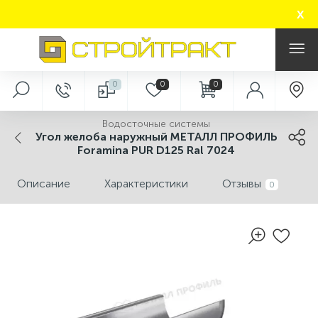
x
0
0
0
Контакты
Услуги
Водосточные системы
Угол желоба наружный МЕТАЛЛ ПРОФИЛЬ
Схема комплекса
3D моделирование дизайна плитки
Foramina PUR D125 Ral 7024
Описание
Характеристики
Отзывы
Контакты
Аренда инструмента
0
Вакансии
Деревообработка
Арендаторам
Изготовление ключей